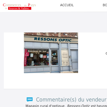
ACCUEIL
BO
Commentaire(s) du vendeur
Magasin rural d'optique ,
Ressons Optic
est heureu