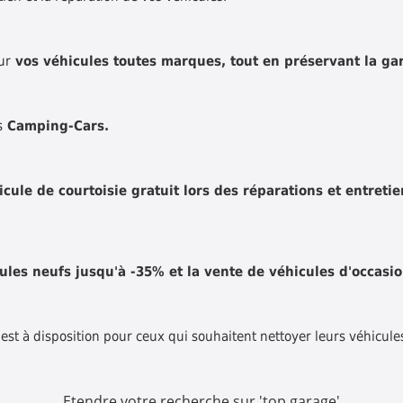
ur
vos véhicules toutes marques, tout en préservant la gar
s
Camping-Cars.
icule de courtoisie gratuit lors des réparations et entretie
les neufs jusqu'à -35% et la vente de véhicules d'occasi
st à disposition pour ceux qui souhaitent nettoyer leurs véhicule
Etendre votre recherche sur 'top garage'