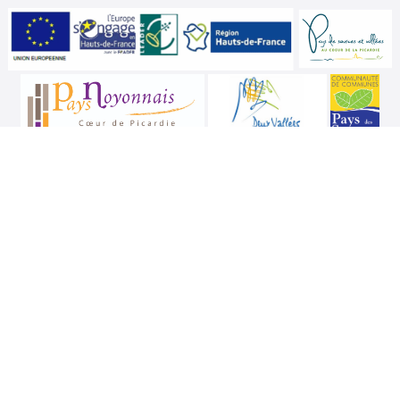
Illustrations
MYIAJAMCREA
Ce site Internet est cofinancé par le Fonds européen agricole de développement rural
dans le cadre du programme de développement rural de la Picardie. L’Europe investit
dans les zones rurales.
|
Contact
Mentions Legales
Ce site est propulsé par le moteur
Myloope (Marque déposée)