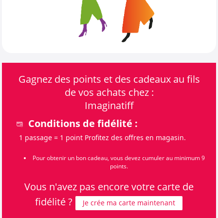
Gagnez des points et des cadeaux au fils
de vos achats chez :
Imaginatiff
Conditions de fidélité :
1 passage = 1 point Profitez des offres en magasin.
Pour obtenir un bon cadeau, vous devez cumuler au minimum 9
points.
Vous n'avez pas encore votre carte de
fidélité ?
Je crée ma carte maintenant