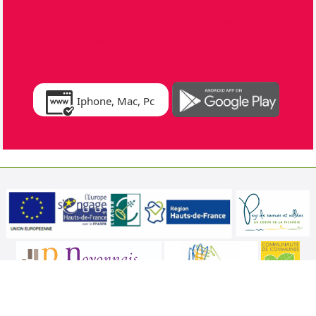
Consultez vos points avec l'application Pays de Sources
et Vallées V-Pass, aussi disponible sur
Iphone, Mac, Pc
Illustrations
MYIAJAMCREA
Ce site Internet est cofinancé par le Fonds européen agricole de développement rural