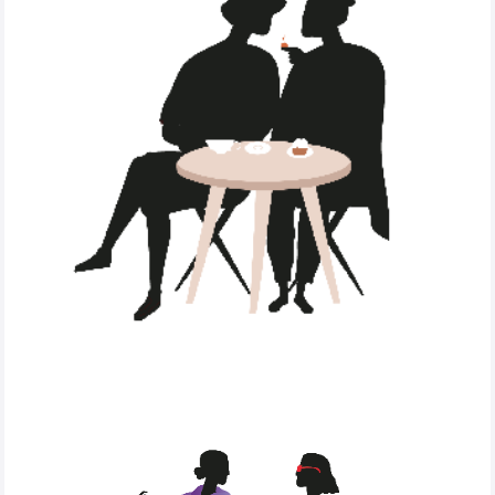
Elles vous proposent
également la
vente à distance
et la
livraison de
vos commandes dans un rayon de 20 km
.
Contactez-les au
03.44.76.86.86
La boutique
Lydie Fleurs
est
ouverte dès le lundi
de 8h30 à 18h
et
le dimanche uniquement pour
toutes les Fêtes à fleurs
: Fête des mères,
Toussaint, Noël, Nouvel An, Fête des Grand-Mères,
Saint-Valentin, Les Rameaux, Pâques...
A bientôt dans notre boutique
Floralement Vôtre!