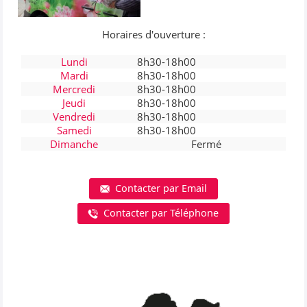
Horaires d'ouverture :
Lundi
8h30-18h00
Mardi
8h30-18h00
La boutique
Lydie Fleurs
vous accueille à
Mercredi
8h30-18h00
Thourotte.
Jeudi
8h30-18h00
Vendredi
8h30-18h00
Nathalie, Justine, Marie et Lydie mettent à votre
Samedi
8h30-18h00
disposition leurs compétences professionnelles
Dimanche
Fermé
pour répondre au mieux à vos besoins de
fleurir
chacun des événements de la vie
: Naissance,
Anniversaire, Baptême, communion, Mariage,
Contacter par Email
Deuil, Réception, Fêtes, ...
Contacter par Téléphone
Ces artistes de la fleur
vous conseillent dans
le choix de vos fleurs et
de vos plantes.