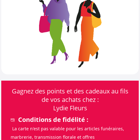
Gagnez des points et des cadeaux au fils
de vos achats chez :
Lydie Fleurs
Conditions de fidélité :
La carte n'est pas valable pour les articles funéraires,
marbrerie, transmission florale et offres