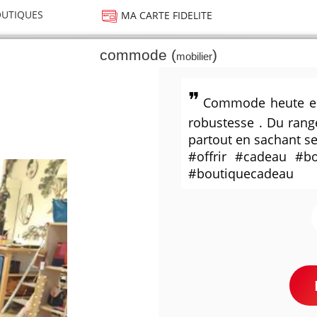
UTIQUES
MA CARTE FIDELITE
commode (
)
mobilier
Commode heute en m
robustesse . Du ran
partout en sachant se
#offrir #cadeau #b
#boutiquecadeau