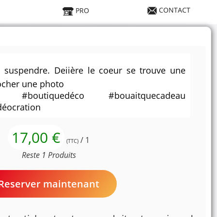
CONTACT
PRO
à suspendre. Deiière le coeur se trouve une
ocher une photo
u #boutiquedéco #bouaitquecadeau
éocration
17,00 €
/ 1
(TTC)
Reste 1 Produits
Reserver maintenant