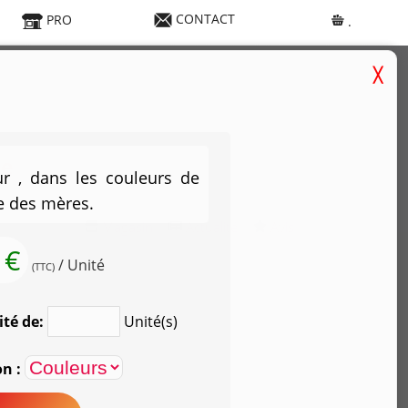
CONTACT
PRO
.
ie
r , dans les couleurs de
te des mères.
Magasin
Actualité
Avis
 €
.
/ Unité
(TTC)
ité de:
Unité(s)
on :