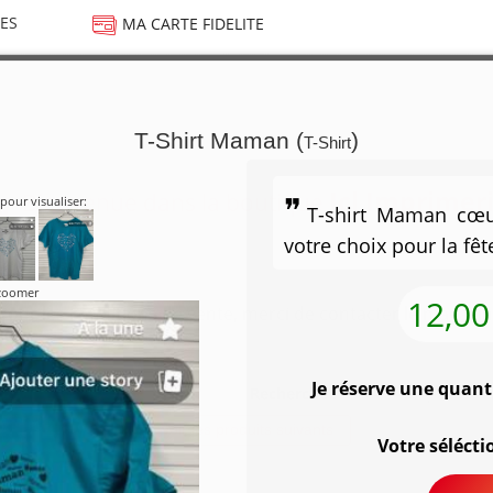
ES
MA CARTE FIDELITE
T-Shirt Maman (
)
T-Shirt
Jcl Imprimer
Bienvenue dans la boutique
pour visualiser:
T-shirt Maman cœu
votre choix pour la fê
 zoomer
12,00
Pour les conditions de vente, merci de contacter le magasin
Je réserve une quant
Recherche :
Voir les produits suivants
Votre sélécti