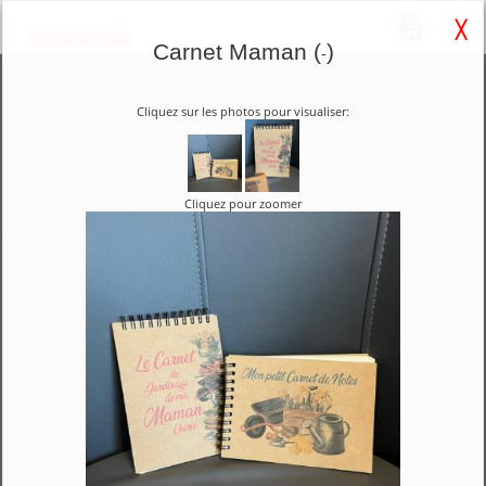
Carnet Maman (
)
-
Magasin
Actualité
Avis
Cliquez sur les photos pour visualiser:
Pour les conditions de vente, merci de contacter le
magasin.
Cliquez pour zoomer
Fitrer par Catégories :
Recherche :
Voir les produits suivants