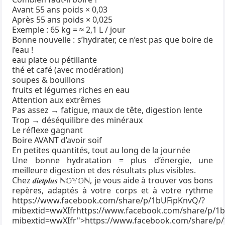
Avant 55 ans poids × 0,03
Après 55 ans poids × 0,025
Exemple : 65 kg = ≈ 2,1 L / jour
Bonne nouvelle : s’hydrater, ce n’est pas que boire de
l’eau !
eau plate ou pétillante
thé et café (avec modération)
soupes & bouillons
fruits et légumes riches en eau
Attention aux extrêmes
Pas assez → fatigue, maux de tête, digestion lente
Trop → déséquilibre des minéraux
Le réflexe gagnant
Boire AVANT d’avoir soif
En petites quantités, tout au long de la journée
Une bonne hydratation = plus d’énergie, une
meilleure digestion et des résultats plus visibles.
Chez 𝒅𝒊𝒆𝒕𝒑𝒍𝒖𝒔 ℕ𝕆𝕐𝕆ℕ, je vous aide à trouver vos bons
repères, adaptés à votre corps et à votre rythme
https://www.facebook.com/share/p/1bUFipKnvQ/?
mibextid=wwXIfr
https://www.facebook.com/share/p/1
mibextid=wwXIfr">https://www.facebook.com/share/p