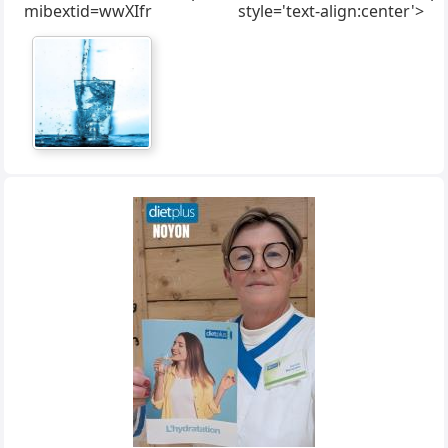
mibextid=wwXIfr
style='text-align:center'>