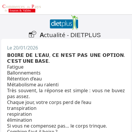
A
ctualité -
DIETPLUS
Le 20/01/2026
𝗕𝗢𝗜𝗥𝗘 𝗗𝗘 𝗟’𝗘𝗔𝗨, 𝗖𝗘 𝗡’𝗘𝗦𝗧 𝗣𝗔𝗦 𝗨𝗡𝗘 𝗢𝗣𝗧𝗜𝗢𝗡.
𝗖’𝗘𝗦𝗧 𝗨𝗡𝗘 𝗕𝗔𝗦𝗘.
Fatigue
Ballonnements
Rétention d’eau
Métabolisme au ralenti
Très souvent, la réponse est simple : vous ne buvez
pas assez.
Chaque jour, votre corps perd de l’eau
transpiration
respiration
élimination
Si vous ne compensez pas… le corps trinque.
Combien faut-il boire ?