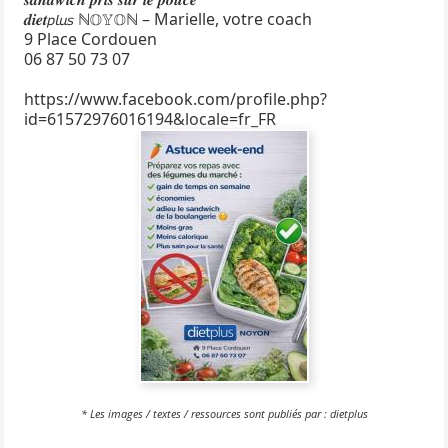
𝒅𝒊𝒆𝒕𝘱𝘭𝘶𝘴 ℕ𝕆𝕐𝕆ℕ – Marielle, votre coach
9 Place Cordouen
06 87 50 73 07
https://www.facebook.com/profile.php?
id=61572976016194&locale=fr_FR
* Les images / textes / ressources sont publiés par : dietplus