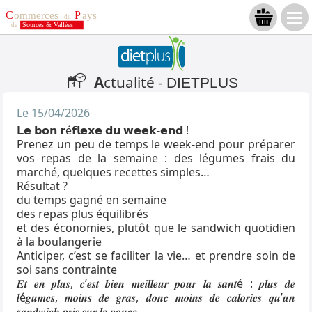
A
ctualité -
DIETPLUS
Le 15/04/2026
𝗟𝗲 𝗯𝗼𝗻 𝗿é𝗳𝗹𝗲𝘅𝗲 𝗱𝘂 𝘄𝗲𝗲𝗸-𝗲𝗻𝗱 !
Prenez un peu de temps le week-end pour préparer
vos repas de la semaine : des légumes frais du
marché, quelques recettes simples…
Résultat ?
du temps gagné en semaine
des repas plus équilibrés
et des économies, plutôt que le sandwich quotidien
à la boulangerie
Anticiper, c’est se faciliter la vie… et prendre soin de
soi sans contrainte
𝑬𝒕 𝒆𝒏 𝒑𝒍𝒖𝒔, 𝒄’𝒆𝒔𝒕 𝒃𝒊𝒆𝒏 𝒎𝒆𝒊𝒍𝒍𝒆𝒖𝒓 𝒑𝒐𝒖𝒓 𝒍𝒂 𝒔𝒂𝒏𝒕é : 𝒑𝒍𝒖𝒔 𝒅𝒆
𝒍é𝒈𝒖𝒎𝒆𝒔, 𝒎𝒐𝒊𝒏𝒔 𝒅𝒆 𝒈𝒓𝒂𝒔, 𝒅𝒐𝒏𝒄 𝒎𝒐𝒊𝒏𝒔 𝒅𝒆 𝒄𝒂𝒍𝒐𝒓𝒊𝒆𝒔 𝒒𝒖’𝒖𝒏
𝒔𝒂𝒏𝒅𝒘𝒊𝒄𝒉 𝒑𝒓𝒊𝒔 𝒔𝒖𝒓 𝒍𝒆 𝒑𝒐𝒖𝒄𝒆