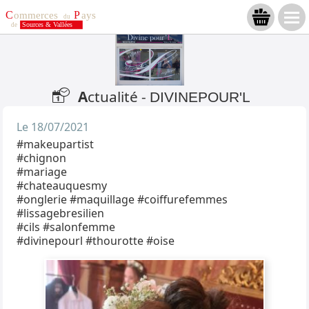
A
ctualité -
DIVINEPOUR'L
Le 18/07/2021
#makeupartist
#chignon
#mariage
#chateauquesmy
#onglerie #maquillage #coiffurefemmes
#lissagebresilien
#cils #salonfemme
#divinepourl #thourotte #oise